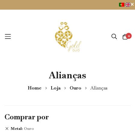
0
Pular
Alianças
para
o
conteúdo
Home
Loja
Ouro
Alianças
Comprar por
Metal
Ouro