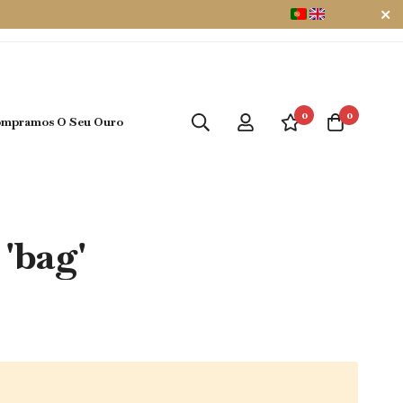
0
0
mpramos O Seu Ouro
'bag'