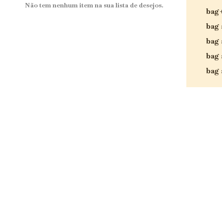
Não tem nenhum item na sua lista de desejos.
bag
bag 
bag 
bag 
bag 