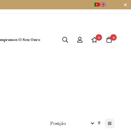
0
0
mpramos O Seu Ouro
Definir
Direção