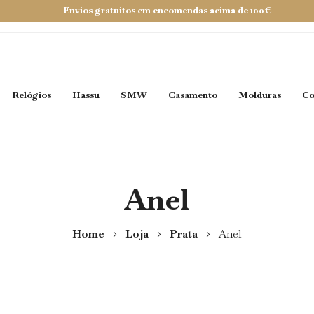
Envios gratuitos em encomendas acima de 100€
Relógios
Hassu
SMW
Casamento
Molduras
Co
Anel
Home
Loja
Prata
Anel