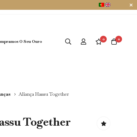
0
0
mpramos O Seu Ouro
anças
Aliança Hassu Together
assu Together