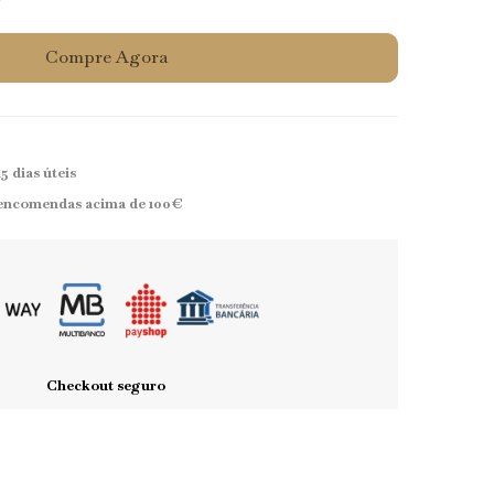
Compre Agora
15 dias úteis
encomendas acima de
100€
Checkout seguro