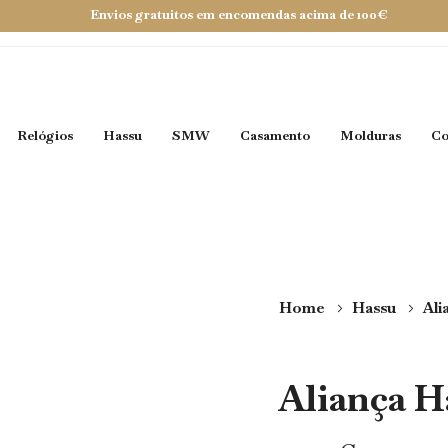
Envios gratuitos em encomendas acima de 100€
Relógios
Hassu
SMW
Casamento
Molduras
Co
Home
Hassu
Ali
Aliança H