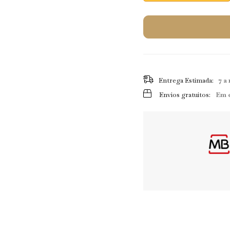
Entrega Estimada:
7 a 
Envios gratuitos:
Em 